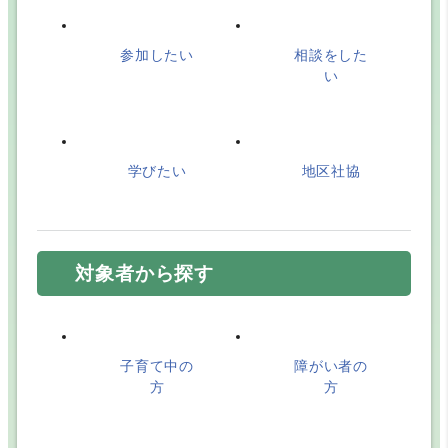
７月無料法律相談開催のお知らせ
参加したい
相談をした
い
2026.06.08
助成金情報の更新
学びたい
地区社協
2026.06.01
令和8年度「第1回食料支援キャンペーン」実施
のお知らせ･･･
対象者から探す
2026.05.20
６月無料法律相談開催のお知らせ
子育て中の
障がい者の
方
方
2026.05.07