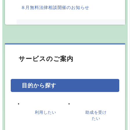
８月無料法律相談開催のお知らせ
2026.07.17
助成金情報の更新
サービスのご案内
2026.07.01
『社協だより郡上』令和8年7月号
目的から探す
2026.07.01
令和８年度介護職員初任者研修受講者募集のお
知らせ･･･
利用したい
助成を受け
たい
2026.06.17