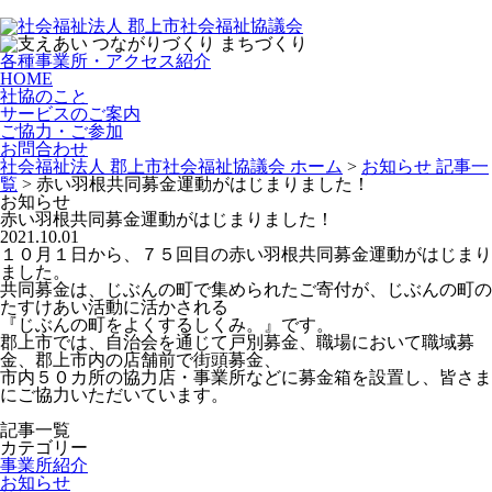
各種事業所・アクセス紹介
HOME
社協のこと
サービスのご案内
ご協力・ご参加
お問合わせ
社会福祉法人 郡上市社会福祉協議会 ホーム
>
お知らせ 記事一
覧
>
赤い羽根共同募金運動がはじまりました！
お知らせ
赤い羽根共同募金運動がはじまりました！
2021.10.01
１０月１日から、７５回目の赤い羽根共同募金運動がはじまり
ました。
共同募金は、じぶんの町で集められたご寄付が、じぶんの町の
たすけあい活動に活かされる
『じぶんの町をよくするしくみ。』です。
郡上市では、自治会を通じて戸別募金、職場において職域募
金、郡上市内の店舗前で街頭募金、
市内５０カ所の協力店・事業所などに募金箱を設置し、皆さま
にご協力いただいています。
記事一覧
カテゴリー
事業所紹介
お知らせ