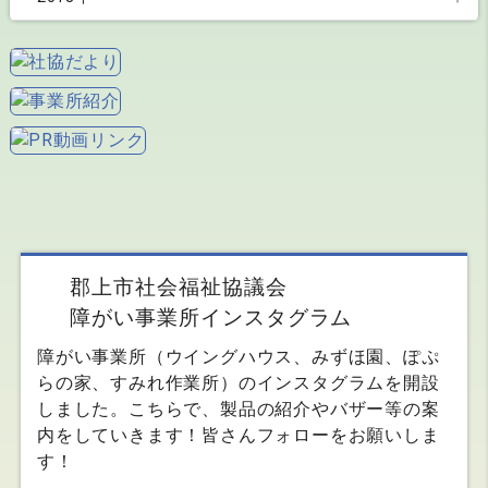
5月(1)
3月(1)
6月(1)
7月(3)
8月(3)
10月(1)
9月(1)
11月(1)
3月(1)
1月(1)
5月(1)
6月(2)
7月(3)
9月(1)
6月(1)
9月(1)
2月(1)
3月(1)
5月(1)
4月(1)
8月(2)
5月(1)
7月(2)
1月(1)
4月(2)
3月(1)
7月(2)
2月(1)
3月(2)
1月(1)
6月(4)
1月(1)
1月(1)
5月(3)
郡上市社会福祉協議会
4月(1)
障がい事業所インスタグラム
3月(4)
障がい事業所（ウイングハウス、みずほ園、ぽぷ
らの家、すみれ作業所）のインスタグラムを開設
1月(1)
しました。こちらで、製品の紹介やバザー等の案
内をしていきます！皆さんフォローをお願いしま
す！