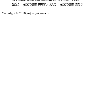
電話：(0575)88-9988／FAX：(0575)88-3315
Copyright © 2019 gujo-syakyo.or.jp